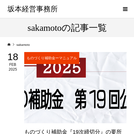
坂本経営事務所
sakamotoの記事一覧
sakamoto
18
ものづくり補助金ーマニュアル
FEB
2025
ものづくり補助金『19次締切分』の要所